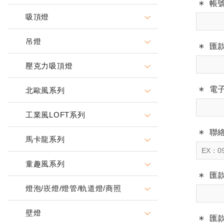
帳
吸頂燈
吊燈
匯
壓克力吸頂燈
電
北歐風系列
工業風LOFT系列
聯
馬卡龍系列
童趣風系列
匯
燈泡/崁燈/燈管/軌道燈/商照
壁燈
匯