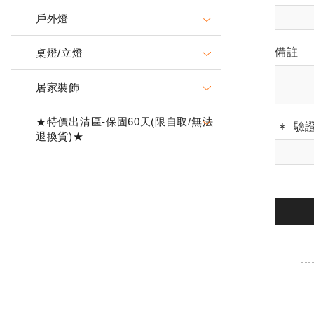
戶外燈
備註
桌燈/立燈
居家裝飾
★特價出清區-保固60天(限自取/無法
驗
退換貨)★