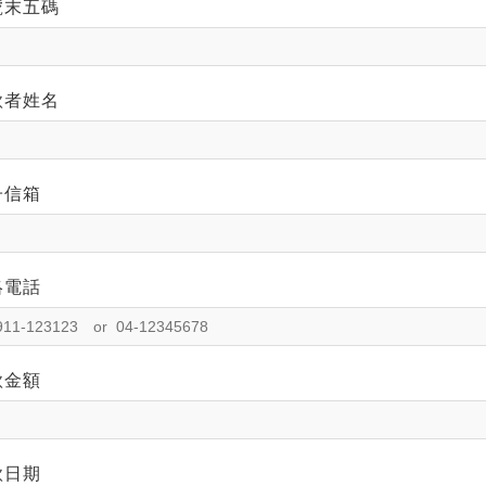
號末五碼
款者姓名
子信箱
絡電話
款金額
款日期